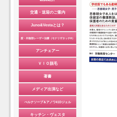
交通・送迎のご案内
Juno&Vestaとは？
腟・外陰部レーザー治療（モナリザタッチR）
アンチェアー
ＶＩＯ脱毛
著書
メディア出演など
ぺルナソープ＆アノワ41Dジェル
キッチン・ヴェスタ